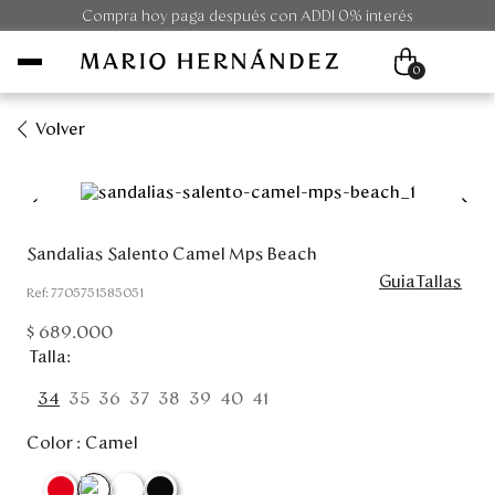
Compra hoy paga después con ADDI 0% interés
0
Volver
Mujer
Hombre
Sandalias Salento Camel Mps Beach
GuiaTallas
Unisex
:
7705751585051
$
689
.
000
Viaje
Talla
Colecciones
34
35
36
37
38
39
40
41
Color :
Camel
Outlet