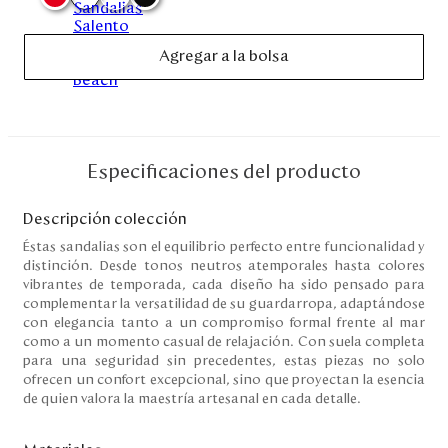
Disney
Agregar a la bolsa
Mi cuenta
Blog
Especificaciones del producto
Servicio al cliente
Descripción colección
Nuestras Tiendas
Éstas sandalias son el equilibrio perfecto entre funcionalidad y
distinción. Desde tonos neutros atemporales hasta colores
vibrantes de temporada, cada diseño ha sido pensado para
complementar la versatilidad de su guardarropa, adaptándose
Colombia
con elegancia tanto a un compromiso formal frente al mar
Costa Rica
como a un momento casual de relajación. Con suela completa
Panamá
para una seguridad sin precedentes, estas piezas no solo
USA
ofrecen un confort excepcional, sino que proyectan la esencia
Venezuela
de quien valora la maestría artesanal en cada detalle.