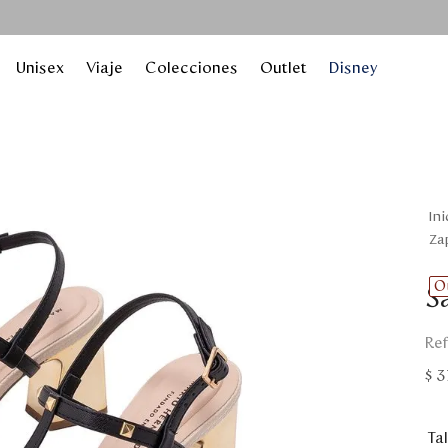
Unisex
Viaje
Colecciones
Outlet
Disney
z
O
S
$
3
Tal