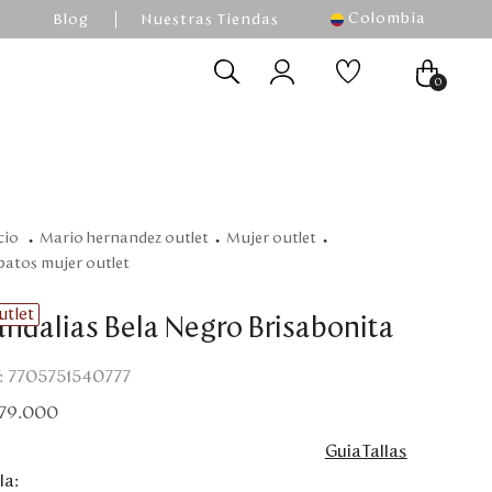
Colombia
Blog
Nuestras Tiendas
0
mario hernandez outlet
mujer outlet
apatos mujer outlet
utlet
andalias Bela Negro Brisabonita
:
7705751540777
79
.
000
GuiaTallas
la