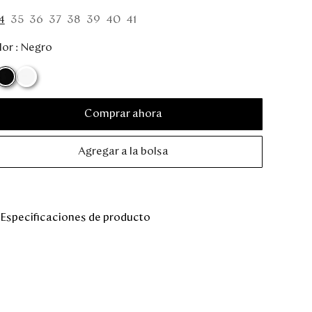
4
35
36
37
38
39
40
41
or :
Negro
Comprar ahora
Agregar a la bolsa
Especificaciones de producto