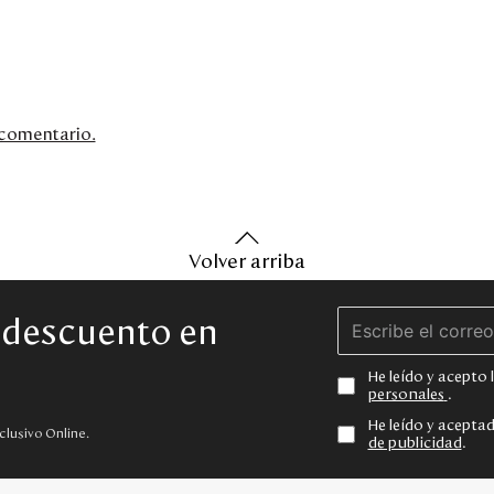
n comentario.
Volver arriba
e descuento en
He leído y acepto
personales
.
He leído y acepta
clusivo Online.
de publicidad
.