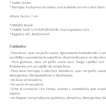
* Suela: Goma
* Herrajes: Exclusivos en zamac con acabado en oro color claro
Altura Tacón: 7 cm
*ORIGEN: Brasil.
* FABRICANTE Y/O IMPORTADOR: Marroquinera SAS.
* Registro SIC: 860066471
Cuidados
• Para lavar, usar un paño suave, ligeramente humedecido o una
escobillar suavemente la superficie observando para no decolora
• Para gamuza, usar un paño suave seco, luego cepillar con
finalmente con un cepillo de cerdas finas.
• Para lavar herrajes o adornos metálicos, usar un paño suav
detergentes, blanqueadores o disolventes.
• No lavar en lavadora
• No secar en secadora
• Evite el contacto con tintas, aceites y cosméticos que ocasi
zapato.
• No limpiar con productos químicos, abrasivos, detergentes, b