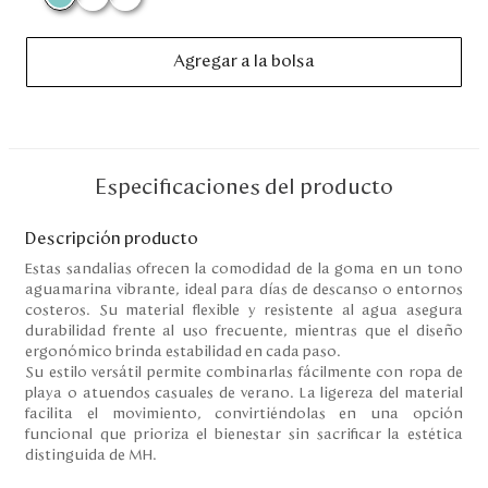
Disney
Agregar a la bolsa
Mi cuenta
Blog
Especificaciones del producto
Servicio al cliente
Descripción producto
Nuestras Tiendas
Estas sandalias ofrecen la comodidad de la goma en un tono
aguamarina vibrante, ideal para días de descanso o entornos
costeros. Su material flexible y resistente al agua asegura
durabilidad frente al uso frecuente, mientras que el diseño
Colombia
ergonómico brinda estabilidad en cada paso.
Costa Rica
Su estilo versátil permite combinarlas fácilmente con ropa de
Panamá
playa o atuendos casuales de verano. La ligereza del material
USA
facilita el movimiento, convirtiéndolas en una opción
Venezuela
funcional que prioriza el bienestar sin sacrificar la estética
distinguida de MH.