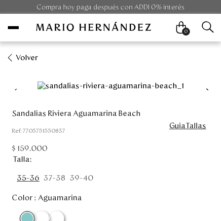
Compra hoy paga después con ADDI 0% interés
0
Volver
Mujer
Hombre
Sandalias Riviera Aguamarina Beach
GuiaTallas
Unisex
:
7705751550837
$
159
.
000
Viaje
Talla
Colecciones
35-36
37-38
39-40
Color :
Aguamarina
Outlet