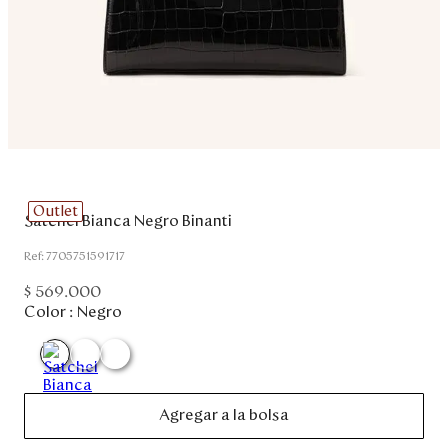
Disney
Mi cuenta
Blog
Servicio al cliente
Outlet
Satchel Bianca Negro Binanti
Nuestras Tiendas
:
7705751591717
$
569
.
000
Colombia
Color :
Negro
Costa Rica
Panamá
USA
Venezuela
Agregar a la bolsa