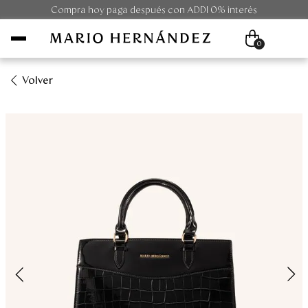
Compra hoy paga después con ADDI 0% interés
0
Volver
Mujer
Hombre
Unisex
Viaje
Colecciones
Outlet