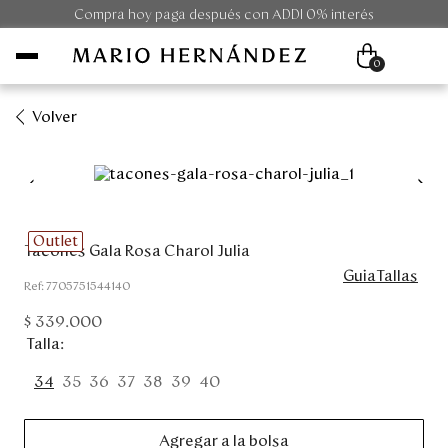
Compra hoy paga después con ADDI 0% interés
0
Volver
Mujer
Hombre
Outlet
Tacones Gala Rosa Charol Julia
Unisex
GuiaTallas
:
7705751544140
Viaje
$
339
.
000
Talla
Colecciones
34
35
36
37
38
39
40
Outlet
Agregar a la bolsa