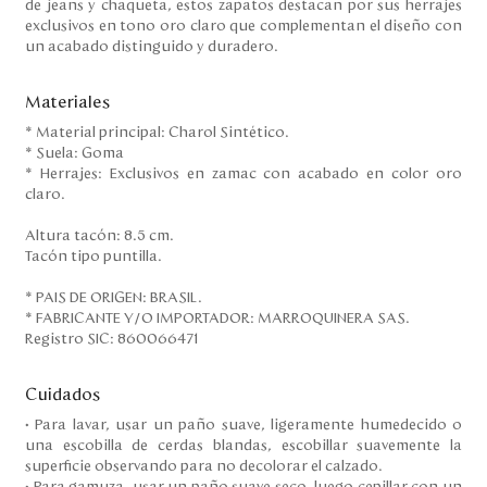
de jeans y chaqueta, estos zapatos destacan por sus herrajes
exclusivos en tono oro claro que complementan el diseño con
un acabado distinguido y duradero.
Materiales
* Material principal: Charol Sintético.
* Suela: Goma
* Herrajes: Exclusivos en zamac con acabado en color oro
claro.
Altura tacón: 8.5 cm.
Tacón tipo puntilla.
* PAIS DE ORIGEN: BRASIL.
* FABRICANTE Y/O IMPORTADOR: MARROQUINERA SAS.
Registro SIC: 860066471
Cuidados
• Para lavar, usar un paño suave, ligeramente humedecido o
una escobilla de cerdas blandas, escobillar suavemente la
superficie observando para no decolorar el calzado.
• Para gamuza, usar un paño suave seco, luego cepillar con un