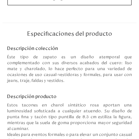
Disney
Mi cuenta
Especificaciones del producto
Blog
Descripción colección
Éste tipo de zapato es un diseño atemporal que
Servicio al cliente
complementado con sus diversos acabados del cuero: liso
mate y charolado, lo hace perfecto para una variedad de
Nuestras Tiendas
ocasiones de uso casual-vestidoras y formales, para usar con
jeans, traje, faldas y vestidos.
Colombia
Descripción producto
Costa Rica
Estos tacones en charol sintético rosa aportan una
Panamá
luminosidad sofisticada a cualquier atuendo. Su diseño de
USA
punta fina y tacón tipo puntilla de 8.5 cm estiliza la figura,
Venezuela
mientras que la suela de goma proporciona mayor seguridad
al caminar.
Ideales para eventos formales o para elevar un conjunto casual