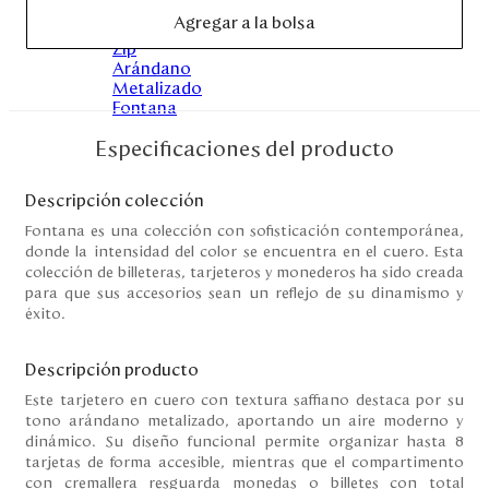
Disney
Agregar a la bolsa
Mi cuenta
Especificaciones del producto
Blog
Descripción colección
Servicio al cliente
Fontana es una colección con sofisticación contemporánea,
donde la intensidad del color se encuentra en el cuero. Esta
Nuestras Tiendas
colección de billeteras, tarjeteros y monederos ha sido creada
para que sus accesorios sean un reflejo de su dinamismo y
éxito.
Colombia
Costa Rica
Descripción producto
Panamá
Este tarjetero en cuero con textura saffiano destaca por su
USA
tono arándano metalizado, aportando un aire moderno y
Venezuela
dinámico. Su diseño funcional permite organizar hasta 8
tarjetas de forma accesible, mientras que el compartimento
con cremallera resguarda monedas o billetes con total