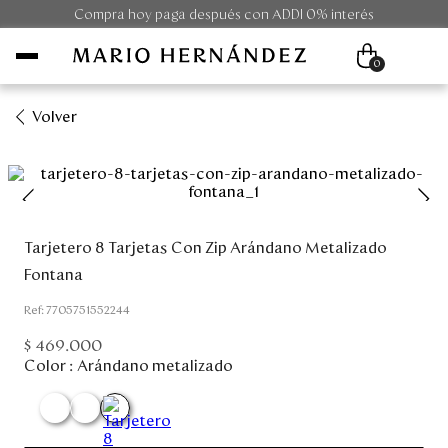
Compra hoy paga después con ADDI 0% interés
0
Volver
Mujer
Hombre
Tarjetero 8 Tarjetas Con Zip Arándano Metalizado
Unisex
Fontana
Viaje
:
7705751552244
$
469
.
000
Colecciones
Color :
Arándano metalizado
Outlet