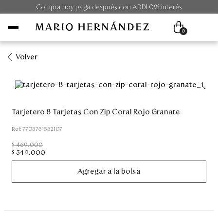
Compra hoy paga después con ADDI 0% interés
0
Volver
Mujer
Hombre
Tarjetero 8 Tarjetas Con Zip Coral Rojo Granate
Unisex
:
7705751552107
$
469
.
000
Viaje
$
349
.
000
Agregar a la bolsa
Colecciones
Outlet