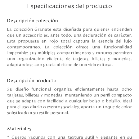
Disney
Especificaciones del producto
Descripción colección
Mi cuenta
La colección Granate esta diseñada para quienes entienden
que un accesorio es, ante todo, una declaración de carácter.
Esta propuesta en rojo total captura la esencia del lujo
Blog
contemporáneo. La colección ofrece una funcionalidad
impecable: sus múltiples compartimentos y ranuras permiten
Servicio al cliente
una organización eficiente de tarjetas, billetes y monedas,
adaptándose con gracia al ritmo de una vida exitosa.
Nuestras Tiendas
Descripción producto
Su diseño funcional organiza eficientemente hasta ocho
tarjetas, billetes y monedas, manteniendo un perfil compacto
Colombia
que se adapta con facilidad a cualquier bolso o bolsillo. Ideal
Costa Rica
para el uso diario o eventos sociales, aporta un toque de color
Panamá
sofisticado a su estilo personal.
USA
Venezuela
Materiales
* Cueros vacunos con una textura sutil y elegante en su