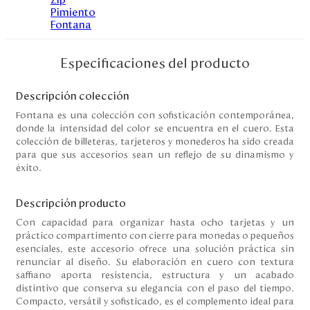
Disney
Mi cuenta
Especificaciones del producto
Blog
Descripción colección
Fontana es una colección con sofisticación contemporánea,
donde la intensidad del color se encuentra en el cuero. Esta
Servicio al cliente
colección de billeteras, tarjeteros y monederos ha sido creada
para que sus accesorios sean un reflejo de su dinamismo y
Nuestras Tiendas
éxito.
Descripción producto
Colombia
Con capacidad para organizar hasta ocho tarjetas y un
Costa Rica
práctico compartimento con cierre para monedas o pequeños
Panamá
esenciales, este accesorio ofrece una solución práctica sin
USA
renunciar al diseño. Su elaboración en cuero con textura
Venezuela
saffiano aporta resistencia, estructura y un acabado
distintivo que conserva su elegancia con el paso del tiempo.
Compacto, versátil y sofisticado, es el complemento ideal para