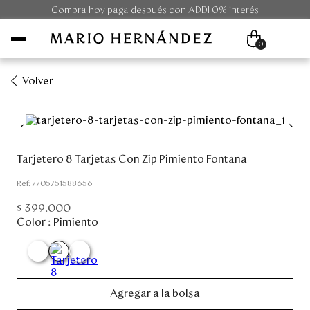
Compra hoy paga después con ADDI 0% interés
0
Volver
Mujer
Hombre
Tarjetero 8 Tarjetas Con Zip Pimiento Fontana
Unisex
:
7705751588656
$
399
.
000
Viaje
Color :
Pimiento
Colecciones
Outlet
Agregar a la bolsa