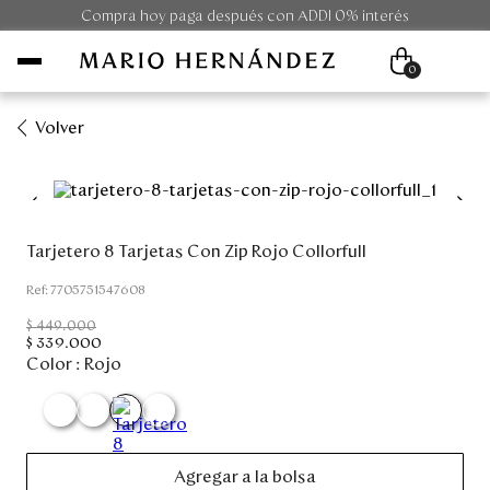
Compra hoy paga después con ADDI 0% interés
0
Volver
Mujer
Hombre
Tarjetero 8 Tarjetas Con Zip Rojo Collorfull
Unisex
:
7705751547608
$
449
.
000
Viaje
$
339
.
000
Color :
Rojo
Colecciones
Outlet
Agregar a la bolsa