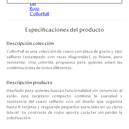
Disney
Mi cuenta
Especificaciones del producto
Blog
Descripción colección
CollorFull es una colección de cuero con placa de grano y tipo
Servicio al cliente
saffiano (estampado con rayas diagonales), es liviana, pero
resistente. Una colorida propuesta para quienes aman las
combinaciones de tonos diferentes.
Nuestras Tiendas
Descripción producto
Colombia
Diseñado para quienes buscan funcionalidad sin renunciar al
Costa Rica
estilo, este tarjetero compacto combina la suavidad y
Panamá
resistencia del cuero saffiano con un diseño que organiza
hasta 8 tarjetas y resguarda pequeños esenciales en su cierre
USA
lateral. Su contraste de rojos aporta carácter sin perder la
Venezuela
sofisticación.