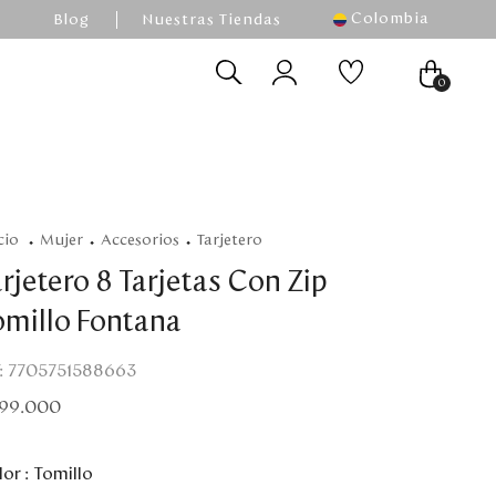
Colombia
Blog
Nuestras Tiendas
0
mujer
accesorios
tarjetero
rjetero 8 Tarjetas Con Zip
omillo Fontana
:
7705751588663
99
.
000
or :
Tomillo