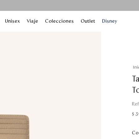
Unisex
Viaje
Colecciones
Outlet
Disney
Ta
T
$
3
Col