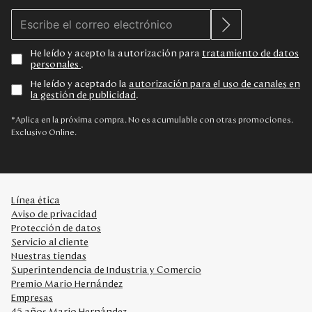
He leído y acepto la autorización para
tratamiento de datos
personales
.
He leído y aceptado la
autorización para el uso de canales en
la gestión de publicidad
.
*Aplica en la próxima compra. No es acumulable con otras promociones.
Exclusivo Online.
Línea ética
Aviso de privacidad
Protección de datos
Servicio al cliente
Nuestras tiendas
Superintendencia de Industria y Comercio
Premio Mario Hernández
Empresas
45 años Mario Hernández