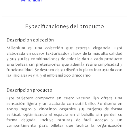
Disney
Mi cuenta
Especificaciones del producto
Blog
Descripción colección
Millenium es una colección que expresa elegancia. Está
elaborada en cueros texturizados y lisos de la más alta calidad
Servicio al cliente
y sus sutiles combinaciones de color le dan a cada producto
una belleza sin pretensiones que además reúne simplicidad y
Nuestras Tiendas
funcionalidad. Se destaca de su diseño la placa incrustada con
las iniciales M y H, y el emblemático Unicornio
Colombia
Descripción producto
Costa Rica
Este tarjetero compacto en cuero vacuno liso ofrece una
Panamá
sensación ligera y un acabado con sutil brillo. Su diseño en
USA
tonos negro y vinotinto organiza sus tarjetas de forma
Venezuela
vertical, optimizando el espacio en el bolsillo sin perder su
forma delgada. Incluye ranuras de fácil acceso y un
compartimento para billetes que facilita la organización