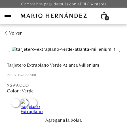
Compra hoy paga después con ADDI 0% interés
0
Volver
Mujer
Hombre
Tarjetero Extraplano Verde Atlanta Millenium
Unisex
:
7705751556181
$
299
.
000
Viaje
Color :
Verde
Colecciones
Outlet
Agregar a la bolsa