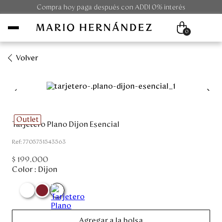
Compra hoy paga después con ADDI 0% interés
0
Volver
Mujer
Hombre
Outlet
Tarjetero Plano Dijon Esencial
Unisex
:
7705751543563
Viaje
$
199
.
000
Color :
Dijon
Colecciones
Outlet
Agregar a la bolsa