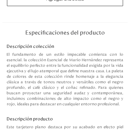
Disney
Mi cuenta
Especificaciones del producto
Blog
Descripción colección
Servicio al cliente
El fundamento de un estilo impecable comienza con lo
esencial. la colección Esencial de Mario Hernández representa
el equilibrio perfecto entre la funcionalidad exigida por la vida
Nuestras Tiendas
ejecutiva y el lujo atemporal que define nuestra casa. La paleta
de colores de esta colección rinde homenaje a la elegancia
clásica a través de tonos neutros y versátiles como el negro
profundo, el café clásico y el coñac refinado. Para quienes
Colombia
buscan proyectar una seguridad audaz y contemporánea,
Costa Rica
incluimos combinaciones de alto impacto como el negro y
Panamá
rojo, ideales para destacar en cualquier entorno profesional.
USA
Venezuela
Descripción producto
Este tarjetero plano destaca por su acabado en efecto piel