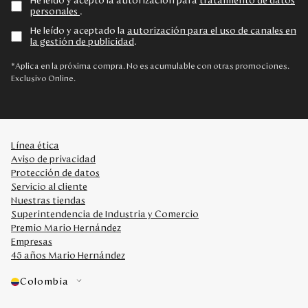
He leído y acepto la autorización para
tratamiento de datos
personales
.
He leído y aceptado la
autorización para el uso de canales en
la gestión de publicidad
.
*Aplica en la próxima compra. No es acumulable con otras promociones.
Exclusivo Online.
Línea ética
Aviso de privacidad
Protección de datos
Servicio al cliente
Nuestras tiendas
Superintendencia de Industria y Comercio
Premio Mario Hernández
Empresas
45 años Mario Hernández
Colombia