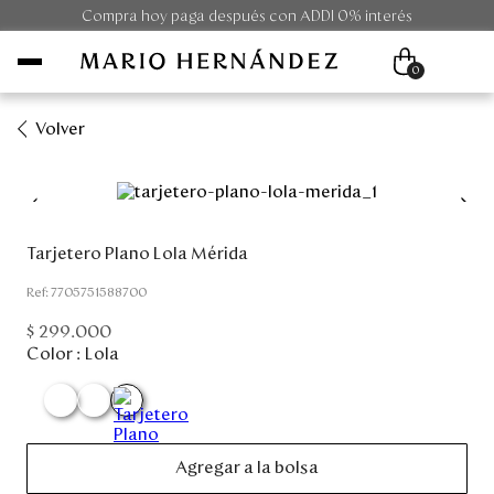
Compra hoy paga después con ADDI 0% interés
0
Volver
Mujer
Hombre
Tarjetero Plano Lola Mérida
Unisex
:
7705751588700
$
299
.
000
Viaje
Color :
Lola
Colecciones
Outlet
Agregar a la bolsa