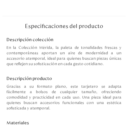
Disney
Mi cuenta
Especificaciones del producto
Blog
Descripción colección
En la Colección Mérida, la paleta de tonalidades frescas y
contemporáneas aportan un aire de modernidad a un
Servicio al cliente
accesorio atemporal, ideal para quienes buscan piezas únicas
que reflejen su sofisticación en cada gesto cotidiano.
Nuestras Tiendas
Descripción producto
Gracias a su formato plano, este tarjetero se adapta
Colombia
fácilmente a bolsos de cualquier tamaño, ofreciendo
Costa Rica
comodidad y practicidad en cada uso. Una pieza ideal para
Panamá
quienes buscan accesorios funcionales con una estética
USA
sofisticada y atemporal.
Venezuela
Materiales