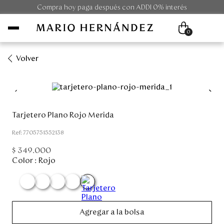
Compra hoy paga después con ADDI 0% interés
0
Volver
Mujer
Hombre
Tarjetero Plano Rojo Merida
Unisex
:
7705751552138
$
349
.
000
Viaje
Color :
Rojo
Colecciones
Outlet
Agregar a la bolsa