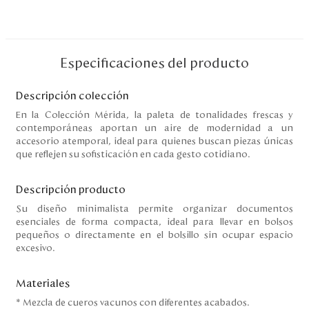
Disney
Mi cuenta
Especificaciones del producto
Blog
Descripción colección
En la Colección Mérida, la paleta de tonalidades frescas y
contemporáneas aportan un aire de modernidad a un
Servicio al cliente
accesorio atemporal, ideal para quienes buscan piezas únicas
que reflejen su sofisticación en cada gesto cotidiano.
Nuestras Tiendas
Descripción producto
Su diseño minimalista permite organizar documentos
Colombia
esenciales de forma compacta, ideal para llevar en bolsos
Costa Rica
pequeños o directamente en el bolsillo sin ocupar espacio
Panamá
excesivo.
USA
Venezuela
Materiales
* Mezcla de cueros vacunos con diferentes acabados.