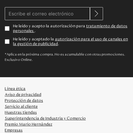
He leído y acepto la autorización para
tratamiento de datos
personales
.
He leído y aceptado la
autorización para el uso de canales en
la gestión de publicidad
.
*Aplica en la próxima compra. No es acumulable con otras promociones.
Exclusivo Online.
Línea ética
Aviso de privacidad
Protección de datos
Servicio al cliente
Nuestras tiendas
Superintendencia de Industria y Comercio
Premio Mario Hernández
Empresas