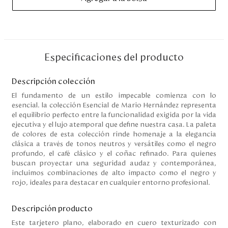
Disney
Mi cuenta
Especificaciones del producto
Blog
Descripción colección
Servicio al cliente
El fundamento de un estilo impecable comienza con lo
esencial. la colección Esencial de Mario Hernández representa
el equilibrio perfecto entre la funcionalidad exigida por la vida
Nuestras Tiendas
ejecutiva y el lujo atemporal que define nuestra casa. La paleta
de colores de esta colección rinde homenaje a la elegancia
clásica a través de tonos neutros y versátiles como el negro
profundo, el café clásico y el coñac refinado. Para quienes
Colombia
buscan proyectar una seguridad audaz y contemporánea,
Costa Rica
incluimos combinaciones de alto impacto como el negro y
Panamá
rojo, ideales para destacar en cualquier entorno profesional.
USA
Venezuela
Descripción producto
Este tarjetero plano, elaborado en cuero texturizado con