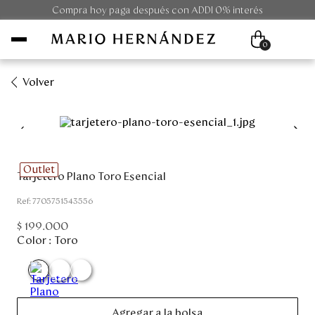
Compra hoy paga después con ADDI 0% interés
0
Volver
Mujer
Hombre
Outlet
Tarjetero Plano Toro Esencial
Unisex
:
7705751543556
Viaje
$
199
.
000
Color :
Toro
Colecciones
Outlet
Agregar a la bolsa