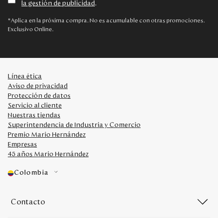
la gestión de publicidad
.
Disney
*Aplica en la próxima compra. No es acumulable con otras promociones.
Exclusivo Online.
Mi cuenta
Blog
Línea ética
Aviso de privacidad
Servicio al cliente
Protección de datos
Servicio al cliente
Nuestras tiendas
Nuestras Tiendas
Superintendencia de Industria y Comercio
Premio Mario Hernández
Empresas
Colombia
45 años Mario Hernández
Costa Rica
Panamá
Colombia
USA
Venezuela
Contacto