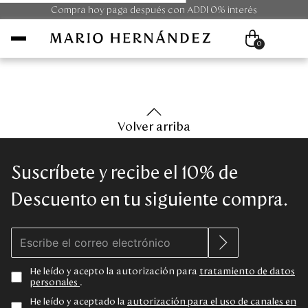
Compra hoy paga después con ADDI 0% interés
0
Mujer
Volver arriba
Hombre
Suscríbete y recibe el 10% de
Unisex
Descuento en tu siguiente compra.
Viaje
Colecciones
He leído y acepto la autorización para
tratamiento de datos
personales
.
Outlet
He leído y aceptado la
autorización para el uso de canales en