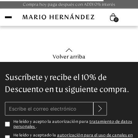
Compra hoy paga después con ADDI 0% interés
0
Mujer
Volver arriba
Hombre
Suscríbete y recibe el 10% de
Unisex
Descuento en tu siguiente compra.
Viaje
Colecciones
He leído y acepto la autorización para
tratamiento de datos
personales
.
Outlet
He leído y aceptado la
autorización para el uso de canales en