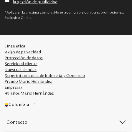
la gestión de publicidad
.
Disney
*Aplica en la próxima compra. No es acumulable con otras promociones.
Exclusivo Online.
Mi cuenta
Blog
Línea ética
Aviso de privacidad
Servicio al cliente
Protección de datos
Servicio al cliente
Nuestras tiendas
Nuestras Tiendas
Superintendencia de Industria y Comercio
Premio Mario Hernández
Empresas
Colombia
45 años Mario Hernández
Costa Rica
Panamá
Colombia
USA
Venezuela
Contacto