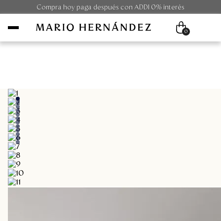
Compra hoy paga después con ADDI 0% interés
0
Mujer
Hombre
Unisex
Viaje
Colecciones
Outlet