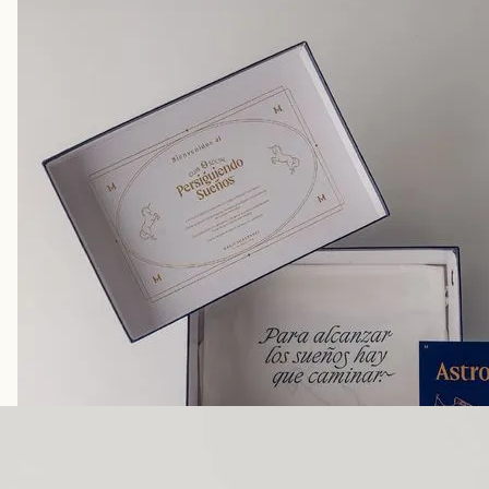
Disney
Mi cuenta
Blog
Servicio al cliente
Nuestras Tiendas
Colombia
Costa Rica
Panamá
USA
Venezuela