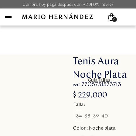
Compra hoy paga después con ADDI 0% interés
0
Mujer
Tenis Aura
Hombre
Noche Plata
Unisex
GuiaTallas
:
7705751573713
Viaje
$
229
.
000
Talla
Colecciones
34
38
39
40
Outlet
Color :
Noche plata