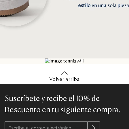
MARCANDO H
Volver arriba
clic
aquí
Suscríbete y recibe el 10% de
Descuento en tu siguiente compra.