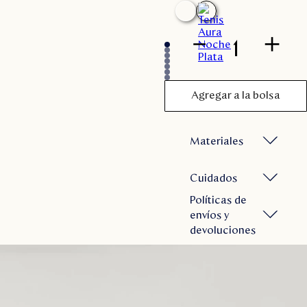
Disney
－
＋
Mi cuenta
Blog
Agregar a la bolsa
Servicio al cliente
Materiales
Nuestras Tiendas
Cuidados
Políticas de
Colombia
envíos y
Costa Rica
devoluciones
Panamá
USA
Venezuela