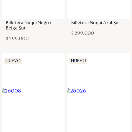
Disney
Agregar a la bolsa
Agregar a la bolsa
Billetera Nuquí Negro
Billetera Nuquí Azul Sur
Mi cuenta
Beige Sur
$
299
.
000
$
299
.
000
Blog
Servicio al cliente
NUEVO
NUEVO
Nuestras Tiendas
Colombia
Costa Rica
Panamá
USA
Venezuela
Agregar a la bolsa
Agregar a la bolsa