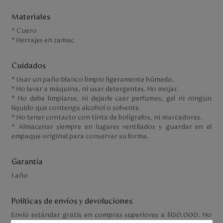
Materiales
* Cuero
* Herrajes en zamac
Cuidados
* Usar un paño blanco limpio ligeramente húmedo.
* No lavar a máquina, ni usar detergentes. No mojar.
* No debe limpiarse, ni dejarle caer perfumes, gel ni ningún
líquido que contenga alcohol o solvente.
* No tener contacto con tinta de bolígrafos, ni marcadores.
* Almacenar siempre en lugares ventilados y guardar en el
empaque original para conservar su forma.
Garantía
1 año
Políticas de envíos y devoluciones
Envío estándar gratis en compras superiores a $150.000. No