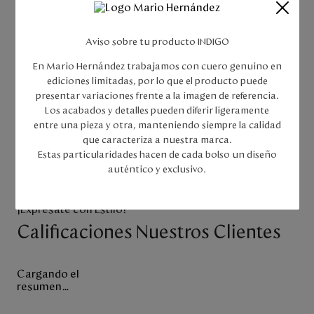
aplica para las ciudades de Quibdó y San Andrés, el tiempo
estimado de entrega varía según la ciudad de destino.
MARROQUINERA SAS otorga a sus clientes la posibilidad de
Aviso sobre tu producto INDIGO
solicitar la devolución de su dinero por efectos de retracto,
reversión o cancelación de compras online, para ello, el cliente
En Mario Hernández trabajamos con cuero genuino en
deberá seguir los siguientes pasos.
ediciones limitadas, por lo que el producto puede
presentar variaciones frente a la imagen de referencia.
Haz
clic aquí
para consultar todas nuestras políticas de envíos,
Los acabados y detalles pueden diferir ligeramente
cambios y devoluciones.
entre una pieza y otra, manteniendo siempre la calidad
que caracteriza a nuestra marca.
Estas particularidades hacen de cada bolso un diseño
auténtico y exclusivo.
¡Exprésate con Estilo!
Calificaciones Nuestros Clientes
Cargando el
resumen…