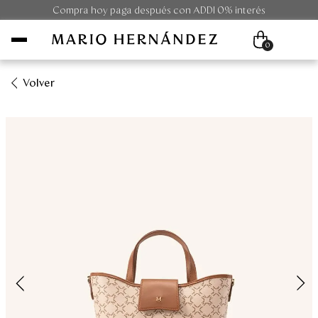
Compra hoy paga después con ADDI 0% interés
0
Volver
Mujer
Hombre
Unisex
Viaje
Colecciones
Outlet