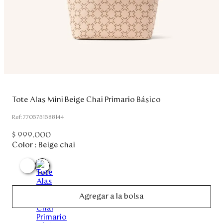
Disney
Mi cuenta
Blog
Servicio al cliente
Tote Alas Mini Beige Chai Primario Básico
:
7705751588144
Nuestras Tiendas
$
999
.
000
Color :
Beige chai
Colombia
Costa Rica
Panamá
USA
Venezuela
Agregar a la bolsa