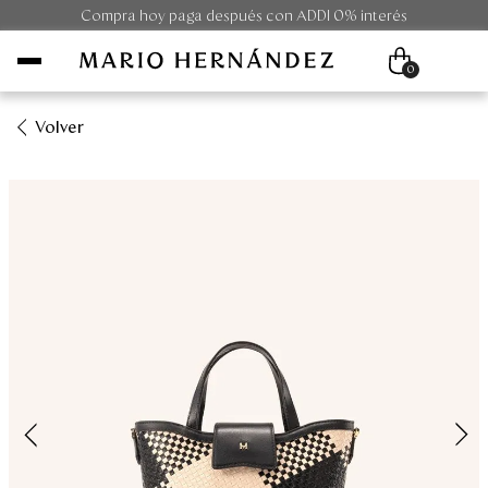
Compra hoy paga después con ADDI 0% interés
0
Volver
Mujer
Hombre
Unisex
Viaje
Colecciones
Outlet