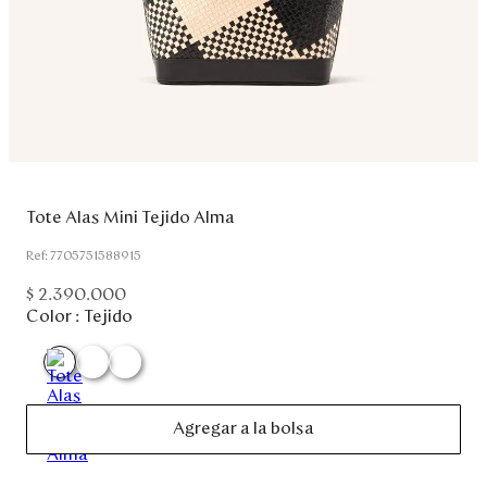
Disney
Mi cuenta
Blog
Servicio al cliente
Tote Alas Mini Tejido Alma
:
7705751588915
Nuestras Tiendas
$
2
.
390
.
000
Color :
Tejido
Colombia
Costa Rica
Panamá
USA
Venezuela
Agregar a la bolsa