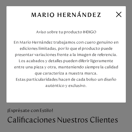
Políticas de envíos y devoluciones
Envío estándar gratis en compras superiores a $150.000. No
aplica para las ciudades de Quibdó y San Andrés, el tiempo
estimado de entrega varía según la ciudad de destino.
Aviso sobre tu producto INDIGO
MARROQUINERA SAS otorga a sus clientes la posibilidad de
En Mario Hernández trabajamos con cuero genuino en
solicitar la devolución de su dinero por efectos de retracto,
ediciones limitadas, por lo que el producto puede
reversión o cancelación de compras online, para ello, el cliente
presentar variaciones frente a la imagen de referencia.
deberá seguir los siguientes pasos.
Los acabados y detalles pueden diferir ligeramente
Haz
clic aquí
para consultar todas nuestras políticas de envíos,
entre una pieza y otra, manteniendo siempre la calidad
cambios y devoluciones.
que caracteriza a nuestra marca.
Estas particularidades hacen de cada bolso un diseño
auténtico y exclusivo.
¡Exprésate con Estilo!
Calificaciones Nuestros Clientes