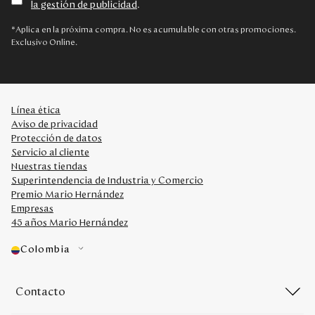
la gestión de publicidad
.
Disney
*Aplica en la próxima compra. No es acumulable con otras promociones.
Exclusivo Online.
Mi cuenta
Blog
Línea ética
Aviso de privacidad
Servicio al cliente
Protección de datos
Servicio al cliente
Nuestras tiendas
Nuestras Tiendas
Superintendencia de Industria y Comercio
Premio Mario Hernández
Empresas
Colombia
45 años Mario Hernández
Costa Rica
Panamá
Colombia
USA
Venezuela
Contacto