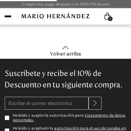
Compra hoy paga después con ADDI 0% interés
0
Mujer
Volver arriba
Hombre
Suscríbete y recibe el 10% de
Unisex
Descuento en tu siguiente compra.
Viaje
Colecciones
He leído y acepto la autorización para
tratamiento de datos
personales
.
Outlet
He leído y aceptado la
autorización para el uso de canales en