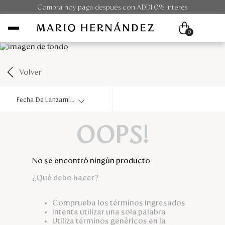
Compra hoy paga después con ADDI 0% interés
0
Volver
Mujer
Fecha De Lanzamiento
Hombre
OOPS!
Unisex
Viaje
No se encontró ningún producto
¿Qué debo hacer?
Colecciones
Comprueba los términos ingresados
Outlet
Intenta utilizar una sola palabra
Utiliza términos genéricos en la