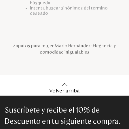
búsqueda
Disney
Intenta buscar sinónimos del término
deseado
Mi cuenta
Blog
Zapatos para mujer Mario Hernández: Elegancia y
comodidad inigualables
Servicio al cliente
Nuestras Tiendas
Colombia
Volver arriba
Costa Rica
Panamá
USA
Suscríbete y recibe el 10% de
Venezuela
Descuento en tu siguiente compra.