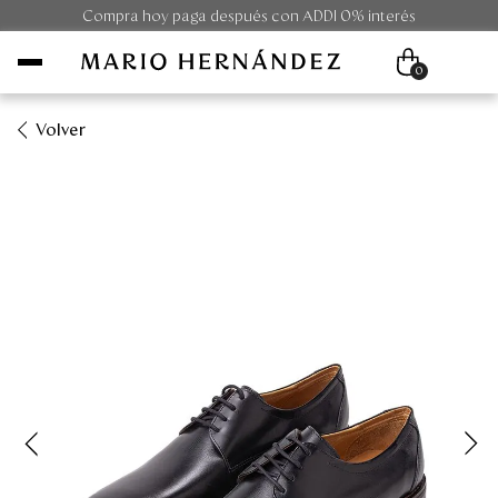
Compra hoy paga después con ADDI 0% interés
0
Volver
Mujer
Hombre
Unisex
Viaje
Colecciones
Outlet