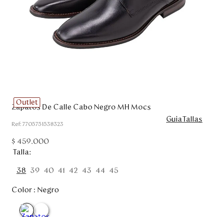
Disney
Mi cuenta
Blog
Servicio al cliente
Outlet
Zapatos De Calle Cabo Negro MH Mocs
Nuestras Tiendas
GuiaTallas
:
7705751538323
$
459
.
000
Colombia
Talla
Costa Rica
38
39
40
41
42
43
44
45
Panamá
USA
Color :
Negro
Venezuela