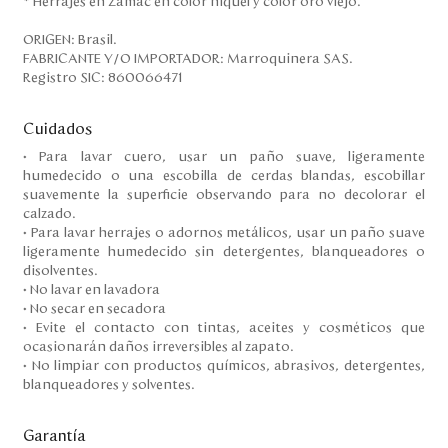
* Herrajes en Zamac en color niquel y color oro viejo.
ORIGEN: Brasil.
FABRICANTE Y/O IMPORTADOR: Marroquinera SAS.
Registro SIC: 860066471
Cuidados
• Para lavar cuero, usar un paño suave, ligeramente
humedecido o una escobilla de cerdas blandas, escobillar
suavemente la superficie observando para no decolorar el
calzado.
• Para lavar herrajes o adornos metálicos, usar un paño suave
ligeramente humedecido sin detergentes, blanqueadores o
disolventes.
• No lavar en lavadora
• No secar en secadora
• Evite el contacto con tintas, aceites y cosméticos que
ocasionarán daños irreversibles al zapato.
• No limpiar con productos químicos, abrasivos, detergentes,
blanqueadores y solventes.
Garantía