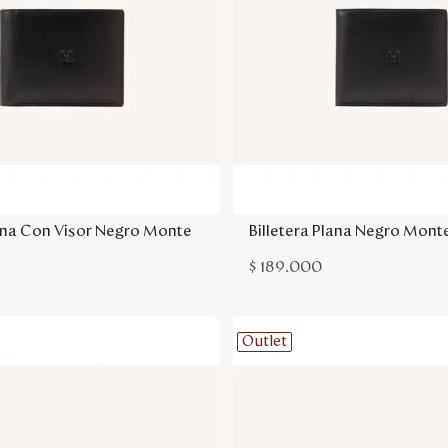
Agregar a la bolsa
Agregar a la bol
lana Con Visor Negro Monte
Billetera Plana Negro Mont
$
189
.
000
Outlet