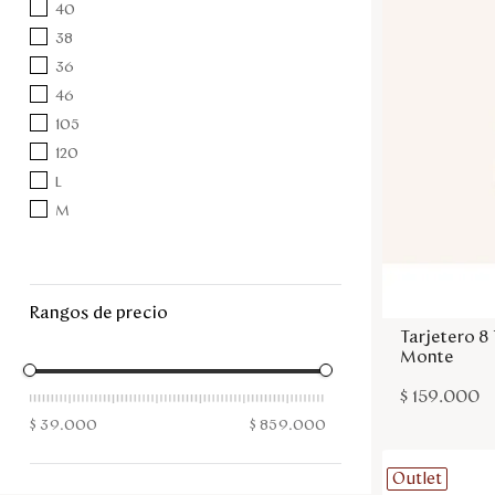
40
38
36
46
105
120
L
M
rangos de precio
Tarjetero 8
Monte
$
159
.
000
$ 39.000
$ 859.000
Outlet