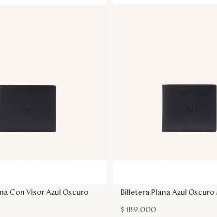
Agregar a la bolsa
Agregar a la bol
lana Con Visor Azul Oscuro
Billetera Plana Azul Oscur
$
189
.
000