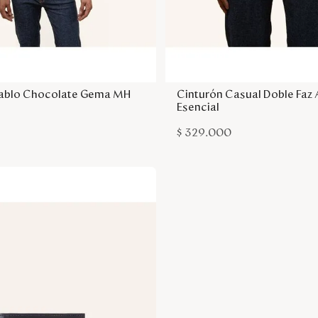
Agregar a la bolsa
Agregar a la bol
ablo Chocolate Gema MH
Cinturón Casual Doble Faz 
Esencial
$
329
.
000