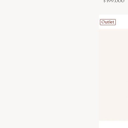
$
199
.
000
Outlet