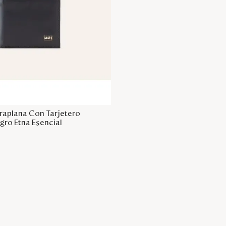
Agregar a la bolsa
xtraplana Con Tarjetero
egro Etna Esencial