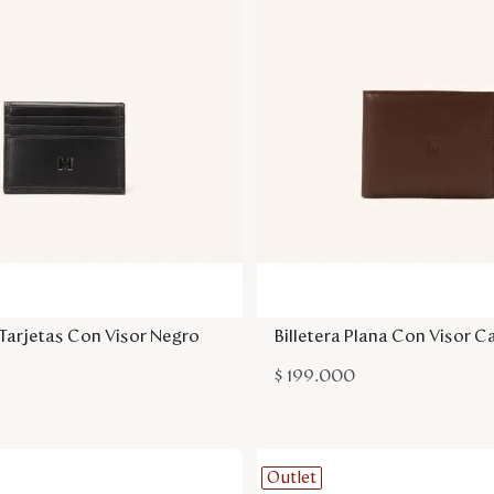
Agregar a la bolsa
Agregar a la bol
 Tarjetas Con Visor Negro
Billetera Plana Con Visor 
$
199
.
000
Outlet