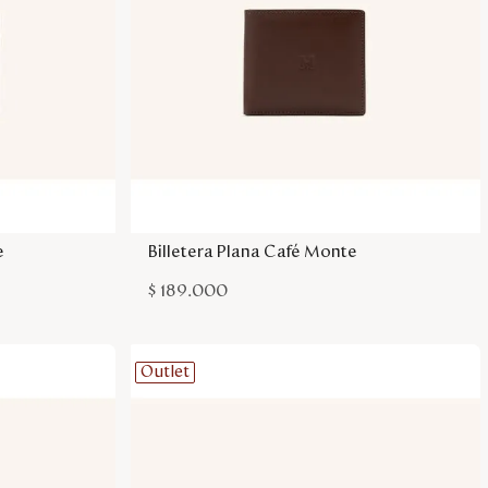
sa
Agregar a la bolsa
e
Billetera Plana Café Monte
$
189
.
000
Outlet