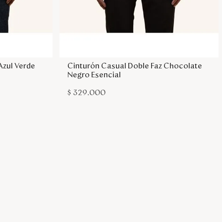
sa
Agregar a la bolsa
Azul Verde
Cinturón Casual Doble Faz Chocolate
Negro Esencial
$
329
.
000