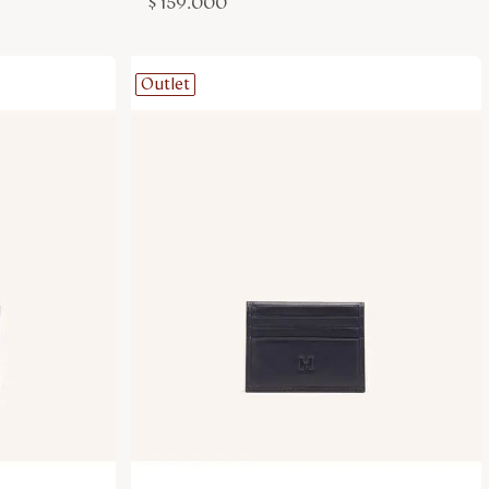
$
159
.
000
Outlet
sa
Agregar a la bolsa