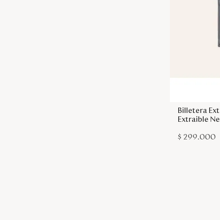
Billetera E
Extraible N
$
299
.
000