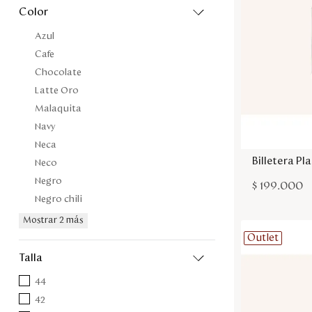
color
Azul
Cafe
Chocolate
Latte Oro
Malaquita
Navy
Neca
Billetera P
Neco
Negro
$
199
.
000
Negro chili
Mostrar 2 más
Outlet
talla
44
42