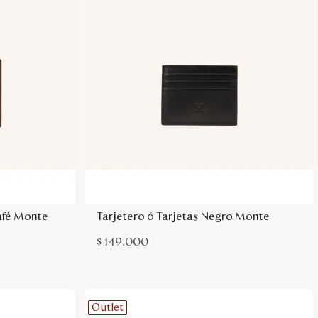
sa
Agregar a la bolsa
Café Monte
Tarjetero 6 Tarjetas Negro Monte
$
149
.
000
Outlet