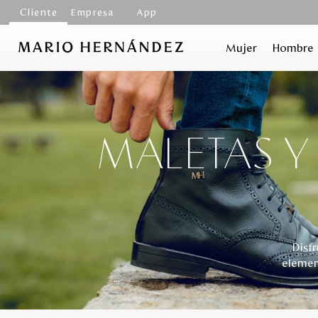
Cliente
Empresa
App
Mujer
Hombre
MALETAS Y
Disf
elemen