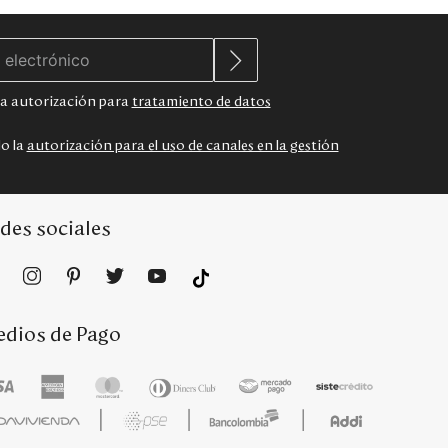
 la autorización para
tratamiento de datos
do la
autorización para el uso de canales en la gestión
des sociales
dios de Pago