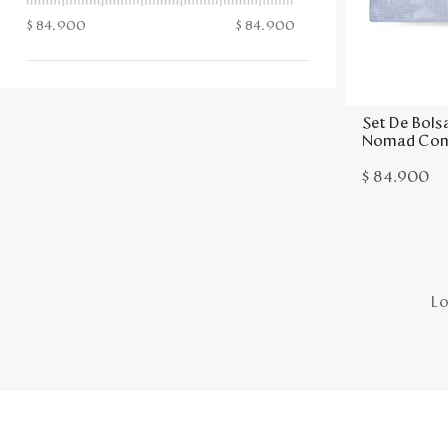
$ 84.900
$ 84.900
Set De Bols
Nomad Co
$
84
.
900
Lo