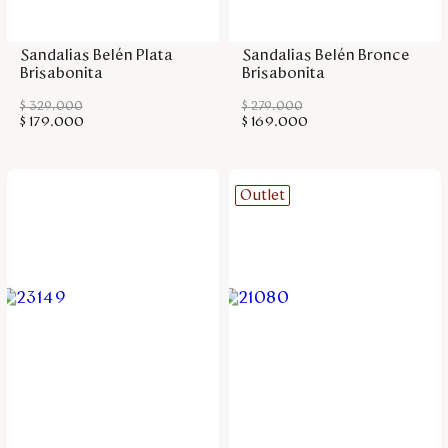
Agregar a la bolsa
Agregar a la bolsa
Sandalias Belén Plata
Sandalias Belén Bronce
Brisabonita
Brisabonita
$
329
.
000
$
279
.
000
$
179
.
000
$
169
.
000
Outlet
Agregar a la bolsa
Agregar a la bolsa