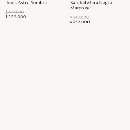
Tenis Astro Sombra
Satchel Mara Negro
Maryrose
$
579
.
000
$
299
.
000
$
549
.
000
$
329
.
000