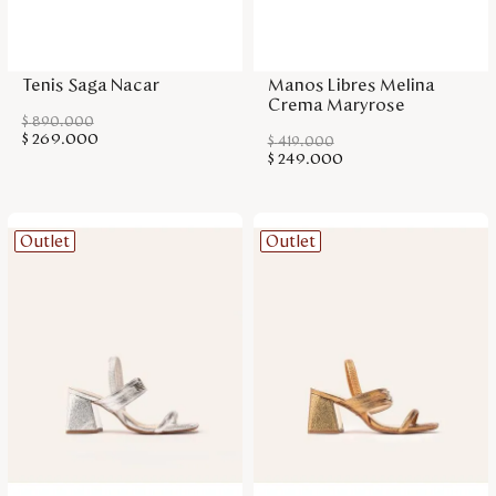
Disney
Agregar a la bolsa
Agregar a la bolsa
Tenis Saga Nacar
Manos Libres Melina
Mi cuenta
Crema Maryrose
$
890
.
000
$
269
.
000
$
419
.
000
Blog
$
249
.
000
Servicio al cliente
Outlet
Outlet
Nuestras Tiendas
Colombia
Costa Rica
Panamá
USA
Venezuela