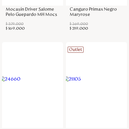
Mocasín Driver Salome
Canguro Primax Negro
Pelo Guepardo MH Mocs
Maryrose
$
579
.
000
$
369
.
000
$
169
.
000
$
219
.
000
Outlet
Agregar a la bolsa
Agregar a la bolsa