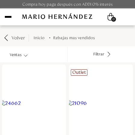
Compra hoy paga después con ADDI 0% interés
0
Volver
rebajas mas vendidos
Mujer
Filtrar
Ventas
Hombre
Outlet
Unisex
Viaje
Colecciones
Outlet