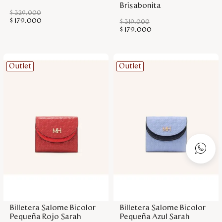
$
329
.
000
$
179
.
000
$
319
.
000
$
179
.
000
Outlet
Outlet
Agregar a la bolsa
Agregar a la bolsa
Billetera Salome Bicolor
Billetera Salome Bicolor
Pequeña Rojo Sarah
Pequeña Azul Sarah