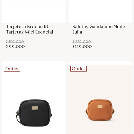
Disney
Agregar a la bolsa
Agregar a la bolsa
Tarjetero Broche 18
Baletas Guadalupe Nude
Mi cuenta
Tarjetas Miel Esencial
Julia
$
199
.
000
$
229
.
000
Blog
$
99
.
000
$
139
.
000
Servicio al cliente
Outlet
Outlet
Nuestras Tiendas
Colombia
Costa Rica
Panamá
USA
Venezuela