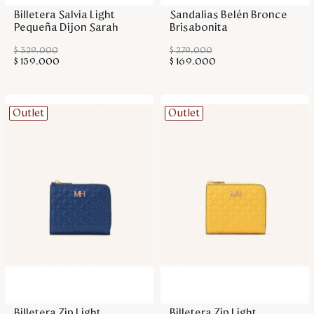
Billetera Salvia Light
Sandalias Belén Bronce
Pequeña Dijon Sarah
Brisabonita
$
329
.
000
$
279
.
000
$
159
.
000
$
169
.
000
Outlet
Outlet
Agregar a la bolsa
Agregar a la bolsa
Billetera Zip Light
Billetera Zip Light