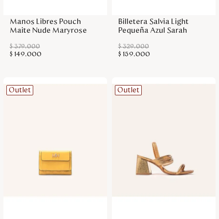
Manos Libres Pouch
Billetera Salvia Light
Maite Nude Maryrose
Pequeña Azul Sarah
$
379
.
000
$
329
.
000
$
149
.
000
$
159
.
000
Outlet
Outlet
Agregar a la bolsa
Agregar a la bolsa