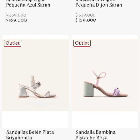
Pequeña Azul Sarah
Pequeña Dijon Sarah
$
339
.
000
$
339
.
000
$
169
.
000
$
169
.
000
Outlet
Outlet
Agregar a la bolsa
Agregar a la bolsa
Sandalias Belén Plata
Sandalia Bambina
Brisabonita
Pistacho Rosa
Brisabonita