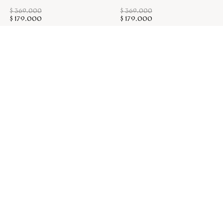
$
369
.
000
$
369
.
000
$
179
.
000
$
179
.
000
Outlet
Outlet
Agregar a la bolsa
Agregar a la bolsa
Billetera Dos Cuerpos
Billetera Light Pequeña
Light Dijon Sarah
Rojo Sarah
$
369
.
000
$
379
.
000