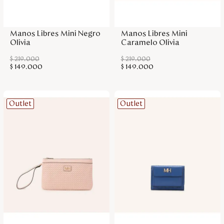
Agregar a la bolsa
Agregar a la bolsa
Manos Libres Mini Negro
Manos Libres Mini
Olivia
Caramelo Olivia
$
219
.
000
$
219
.
000
$
149
.
000
$
149
.
000
Outlet
Outlet
Agregar a la bolsa
Agregar a la bolsa