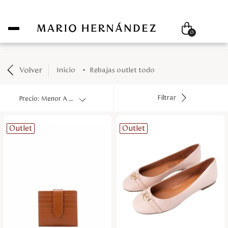
Compra hoy paga después con ADDI 0% interés
0
Volver
rebajas outlet todo
Mujer
Filtrar
Precio: Menor A Mayor
Hombre
Outlet
Outlet
Unisex
Viaje
Colecciones
Outlet