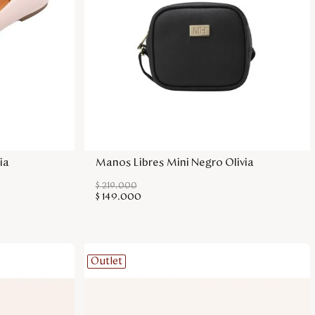
sa
Agregar a la bolsa
ia
Manos Libres Mini Negro Olivia
$
219
.
000
$
149
.
000
Outlet