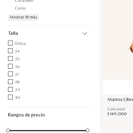
Caramelo
Carey
Mostrar 18 más
talla
Única
34
35
36
37
38
39
40
Manos Libre
$
219
.
000
$
149
.
000
rangos de precio