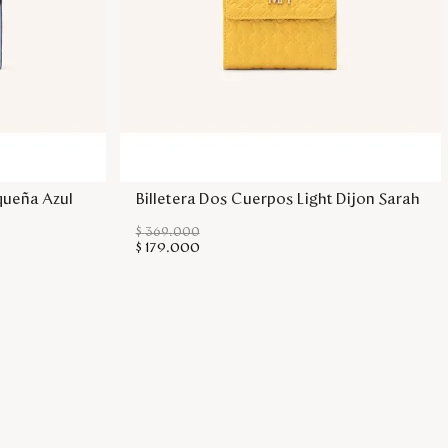
sa
Agregar a la bolsa
queña Azul
Billetera Dos Cuerpos Light Dijon Sarah
$
369
.
000
$
179
.
000