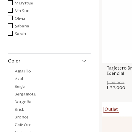
Maryrose
Mh Sun
Olivia
Sabana
Sarah
color
Tarjetero B
Amarillo
Esencial
Azul
$
199
.
000
Beige
$
99
.
000
Bergamota
Borgoña
Outlet
Brick
Bronce
Café Oro