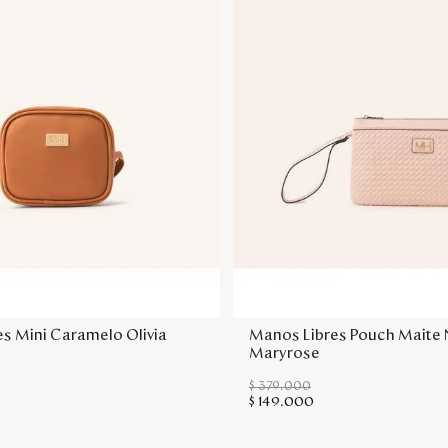
Agregar a la bolsa
Agregar a la bol
s Mini Caramelo Olivia
Manos Libres Pouch Maite
Maryrose
$
379
.
000
$
149
.
000