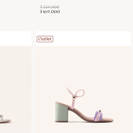
$
339
.
000
$
169
.
000
Outlet