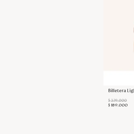
Billetera L
$
379
.
000
$
189
.
000