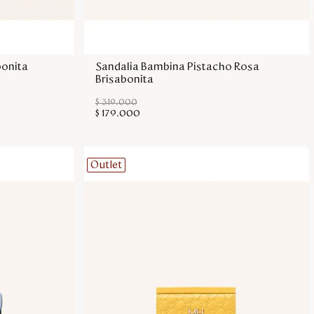
sa
Agregar a la bolsa
bonita
Sandalia Bambina Pistacho Rosa
Brisabonita
$
319
.
000
$
179
.
000
Outlet