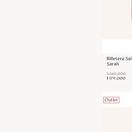
Billetera S
Sarah
$
369
.
000
$
179
.
000
Outlet