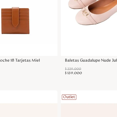
Agregar a la bolsa
Agregar a la bol
roche 18 Tarjetas Miel
Baletas Guadalupe Nude Jul
$
229
.
000
$
139
.
000
Outlet