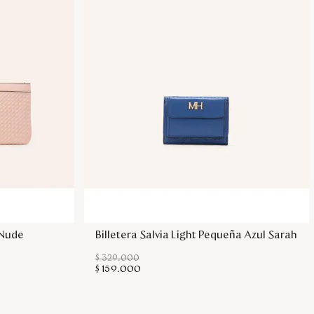
sa
Agregar a la bolsa
 Nude
Billetera Salvia Light Pequeña Azul Sarah
$
329
.
000
$
159
.
000