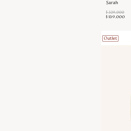
Sarah
$
329
.
000
$
159
.
000
Outlet