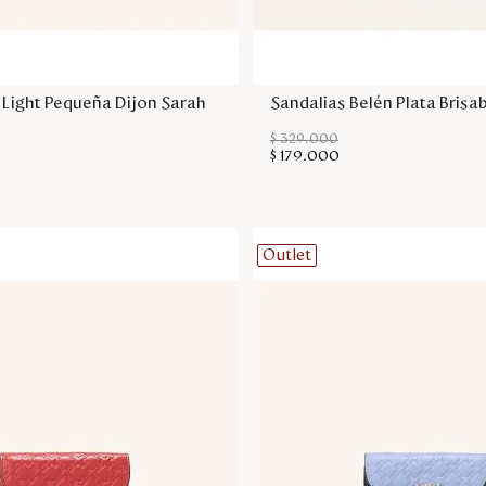
Agregar a la bolsa
Agregar a la bol
p Light Pequeña Dijon Sarah
Sandalias Belén Plata Brisa
$
329
.
000
$
179
.
000
Outlet