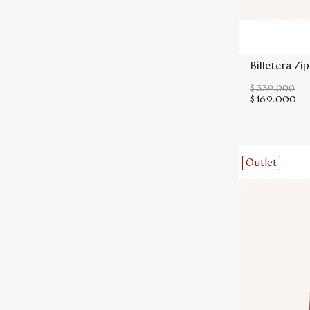
Billetera Zi
$
339
.
000
$
169
.
000
Outlet