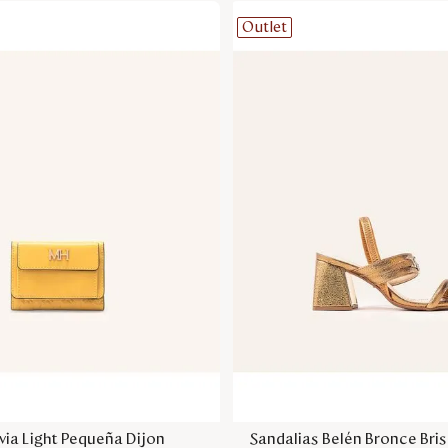
Outlet
Agregar a la bolsa
Agregar a la bol
lvia Light Pequeña Dijon
Sandalias Belén Bronce Bri