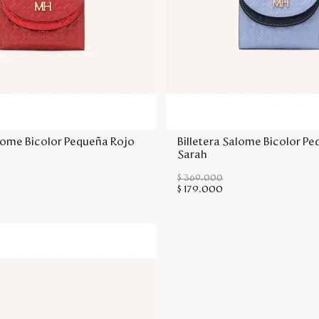
Agregar a la bolsa
Agregar a la bol
alome Bicolor Pequeña Rojo
Billetera Salome Bicolor Pe
Sarah
$
369
.
000
$
179
.
000