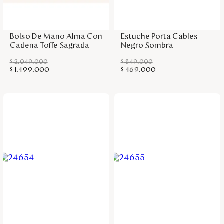
Agregar a la bolsa
Agregar a la bolsa
Bolso De Mano Alma Con
Estuche Porta Cables
Cadena Toffe Sagrada
Negro Sombra
$
2
.
049
.
000
$
849
.
000
$
1
.
499
.
000
$
469
.
000
Agregar a la bolsa
Agregar a la bolsa