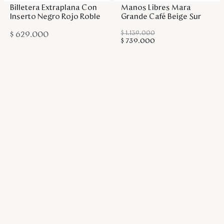
Billetera Extraplana Con
Manos Libres Mara
Inserto Negro Rojo Roble
Grande Café Beige Sur
$
1
.
139
.
000
$
629
.
000
$
739
.
000