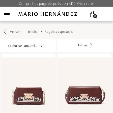
Compra hoy paga después con ADDI 0% interés
0
Volver
regalos esposo/a
Mujer
Filtrar
Fecha De Lanzamiento
Hombre
Unisex
Viaje
Colecciones
Outlet