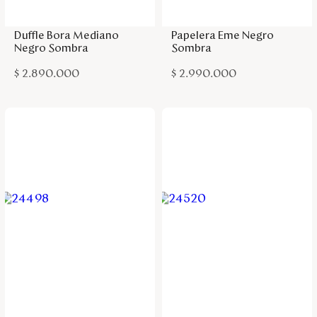
Duffle Bora Mediano
Papelera Eme Negro
Negro Sombra
Sombra
$
2
.
890
.
000
$
2
.
990
.
000
Agregar a la bolsa
Agregar a la bolsa