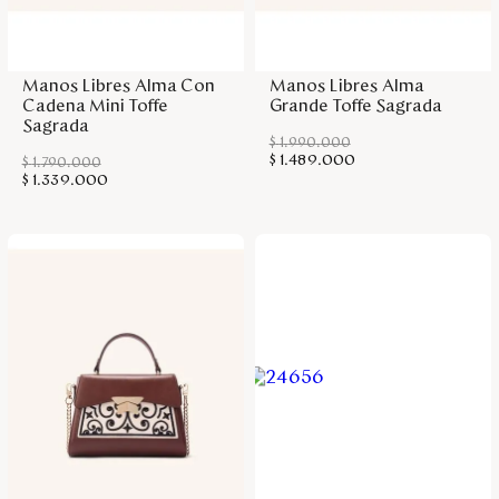
Disney
Agregar a la bolsa
Agregar a la bolsa
Manos Libres Alma Con
Manos Libres Alma
Mi cuenta
Cadena Mini Toffe
Grande Toffe Sagrada
Sagrada
$
1
.
990
.
000
Blog
$
1
.
489
.
000
$
1
.
790
.
000
$
1
.
339
.
000
Servicio al cliente
Nuestras Tiendas
Colombia
Costa Rica
Panamá
USA
Venezuela