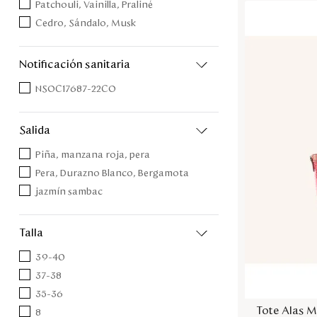
Patchouli, Vainilla, Praliné
Cedro, Sándalo, Musk
notificación sanitaria
NSOC17687-22CO
salida
Piña, manzana roja, pera
Pera, Durazno Blanco, Bergamota
jazmín sambac
talla
39-40
37-38
35-36
Tote Alas M
8