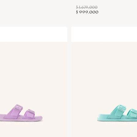
$
1
.
679
.
000
$
999
.
000