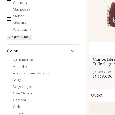
Guantes
Mariposas
Mérida
Mixtura
Palenquera
Mostrar 7 más
color
Manos Libr
Aguamarina
Toffe Sagra
Amarillo
$
1
.
790
.
000
Arándano metalizado
$
1
.
339
.
000
Beige
Beige Negro
Café Mocca
Outlet
Camelia
Cielo
Fucsia