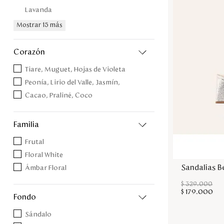
Lavanda
Mostrar 15 más
corazón
Tiare, Muguet, Hojas de Violeta
Peonía, Lirio del Valle, Jasmín,
Cacao, Praliné, Coco
familia
Frutal
Floral White
Sandalias B
Ámbar Floral
$
329
.
000
$
179
.
000
fondo
Sándalo