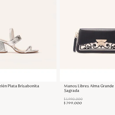
Agregar a la bolsa
Agregar a la bol
elén Plata Brisabonita
Manos Libres Alma Grande
Sagrada
$
1
.
990
.
000
$
799
.
000