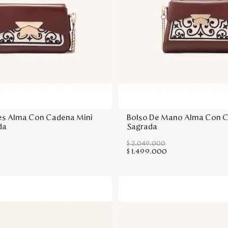
Agregar a la bolsa
Agregar a la bol
es Alma Con Cadena Mini
Bolso De Mano Alma Con C
da
Sagrada
$
2
.
049
.
000
$
1
.
499
.
000