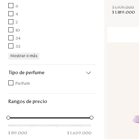
6
$
1
.
979
.
000
$
1
.
189
.
000
4
2
10
34
35
Mostrar 6 más
tipo de perfume
Parfum
rangos de precio
$ 119.000
$ 1.659.000