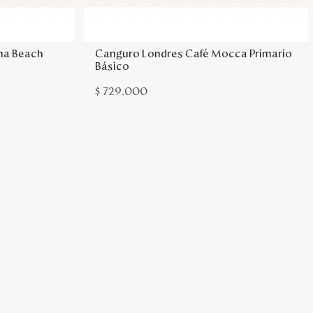
sa
Agregar a la bolsa
ina Beach
Canguro Londres Café Mocca Primario
Básico
$
729
.
000