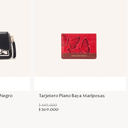
sa
Agregar a la bolsa
 Negro
Tarjetero Plano Baya Mariposas
$
449
.
000
$
269
.
000