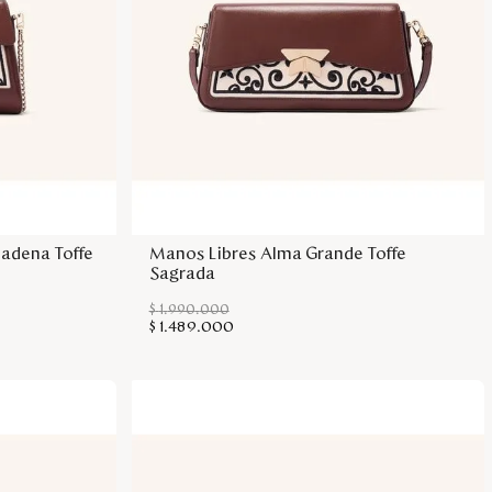
sa
Agregar a la bolsa
adena Toffe
Manos Libres Alma Grande Toffe
Sagrada
$
1
.
990
.
000
$
1
.
489
.
000