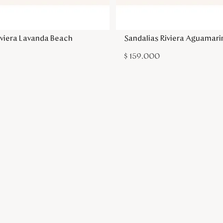
Agregar a la bolsa
Agregar a la bol
iviera Lavanda Beach
Sandalias Riviera Aguamar
$
159
.
000