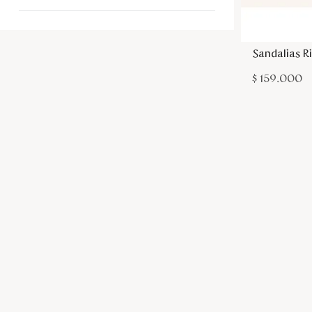
Sandalias R
$
159
.
000