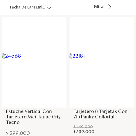
Disney
Filtrar
Fecha De Lanzamiento
Mi cuenta
Blog
Servicio al cliente
Nuestras Tiendas
Colombia
Agregar a la bolsa
Agregar a la bolsa
Costa Rica
Panamá
Estuche Vertical Con
Tarjetero 8 Tarjetas Con
USA
Tarjetero Met Taupe Gris
Zip Panky Collorfull
Venezuela
Tecno
$
449
.
000
$
339
.
000
$
399
.
000