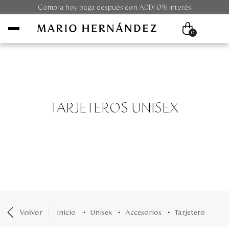
Compra hoy paga después con ADDI 0% interés
0
Mujer
Hombre
TARJETEROS UNISEX
Unisex
Viaje
Colecciones
Outlet
Volver
unisex
accesorios
tarjetero