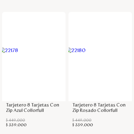
Agregar a la bolsa
Agregar a la bolsa
Tarjetero 8 Tarjetas Con
Tarjetero 8 Tarjetas Con
Zip Azul Collorfull
Zip Rosado Collorfull
$
449
.
000
$
449
.
000
$
339
.
000
$
339
.
000