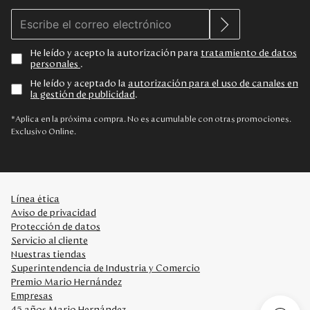
He leído y acepto la autorización para
tratamiento de datos
personales
.
He leído y aceptado la
autorización para el uso de canales en
la gestión de publicidad
.
*Aplica en la próxima compra. No es acumulable con otras promociones.
Exclusivo Online.
Línea ética
Aviso de privacidad
Protección de datos
Servicio al cliente
Nuestras tiendas
Superintendencia de Industria y Comercio
Premio Mario Hernández
Empresas
45 años Mario Hernández